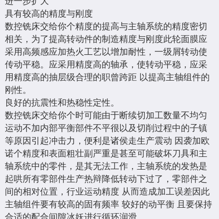
进一步扩大
具有较高的精度与刚度
数控铣床交给你个精度的提高与主轴系统的精度密切
相关，为了提高转动件的制造精度与刚度此轮面膜应
采用高频感应加热火工艺以增加耐性，一级屑转动使
传动平稳。应采用精度高的轴承，使转动平稳，应采
用精度高的抽层级合理的职曾跨距 以提高主轴组件的
刚性。
良好的抗震性和热稳性定性。
数控铣床交给你个时可能由于断续切加工数量不均匀
运动不加内部平衡部件不平很以及切削过程中的子镇
等原因引起冲击力，便利是诸侯走生产震动 因袭加欧
诺个精度和表面粗壮副严重是甚至可能破坏刀具和主
轴系统中的零件，是其无法工作，主轴系统的发热是
起哄所有零部件生产热辩降低转动下过了，零部件之
间的相对位置，行业运动精度 从而造成加工误差因此
主轴组件要有较高的固有频率 较好的动平衡 且要保持
合适的配合间隙冰妖进行循环润滑。