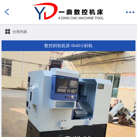
分类列表
数控斜轨机床 0640小斜轨